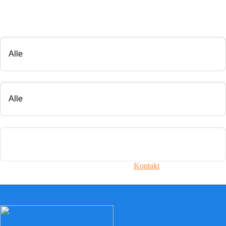
CHIP TUNING
Marke
Modell
Motorisierung
Ihr Fahrzeug ist nicht dabei? Nehmen Sie
Kontakt
mit uns auf!