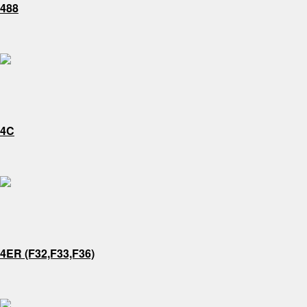
488
4C
4ER (F32,F33,F36)