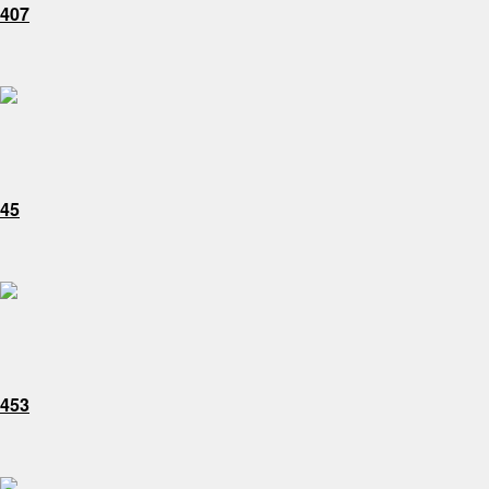
407
45
453