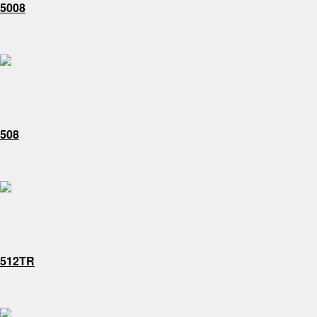
5008
508
512TR