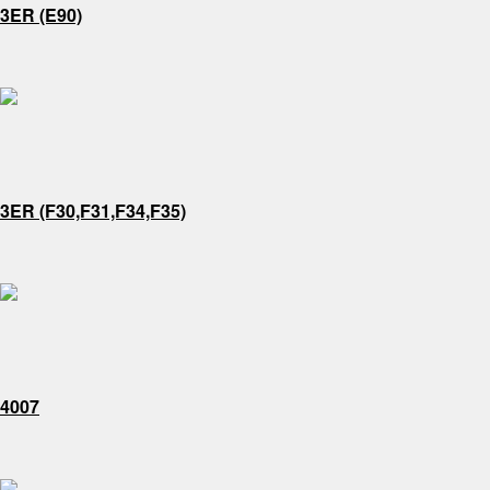
3ER (E90)
3ER (F30,F31,F34,F35)
4007