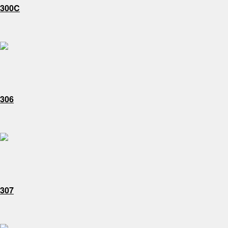
300C
306
307