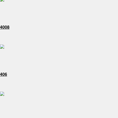
4008
406