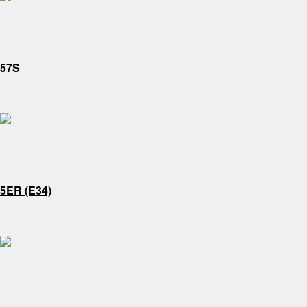
57S
5ER (E34)