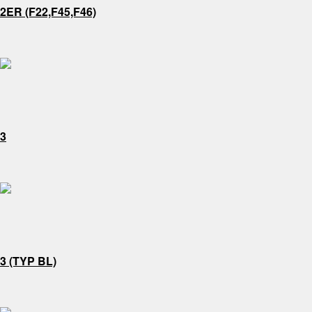
2ER (F22,F45,F46)
3
3 (TYP BL)