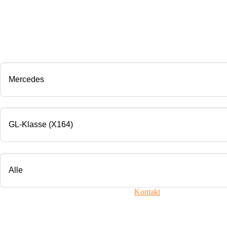
CHIP TUNING
Marke
Modell
Motorisierung
Ihr Fahrzeug ist nicht dabei? Nehmen Sie
Kontakt
mit uns auf!