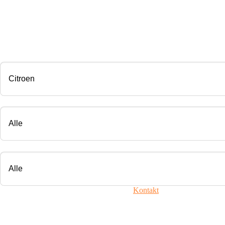
CHIP TUNING
Marke
Modell
Motorisierung
Ihr Fahrzeug ist nicht dabei? Nehmen Sie
Kontakt
mit uns auf!