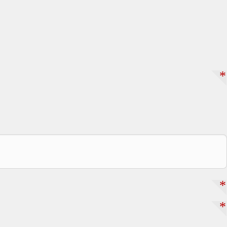
*
*
*