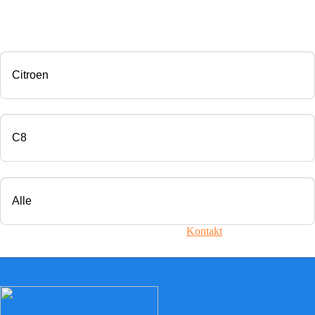
CHIP TUNING
Marke
Modell
Motorisierung
Ihr Fahrzeug ist nicht dabei? Nehmen Sie
Kontakt
mit uns auf!