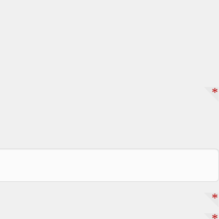
*
*
*