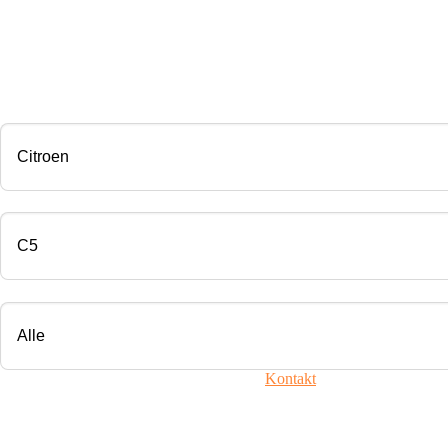
CHIP TUNING
Marke
Modell
Motorisierung
Ihr Fahrzeug ist nicht dabei? Nehmen Sie
Kontakt
mit uns auf!