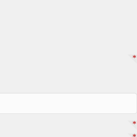
*
*
*