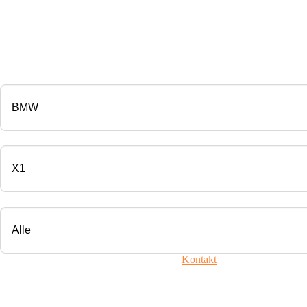
CHIP TUNING
Marke
Modell
Motorisierung
Ihr Fahrzeug ist nicht dabei? Nehmen Sie
Kontakt
mit uns auf!