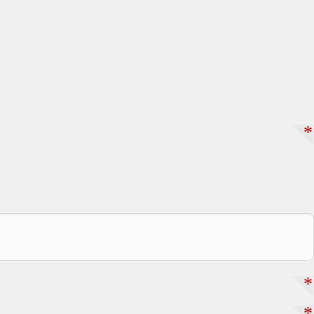
*
*
*