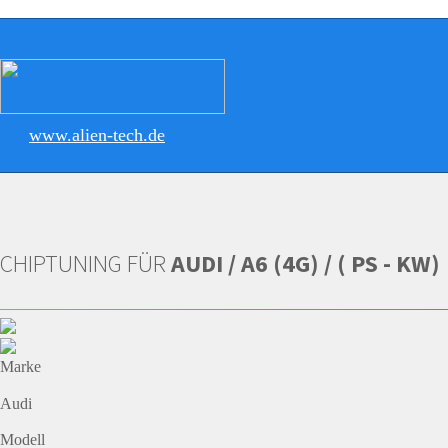
www.alien-tech.de
CHIPTUNING FÜR
AUDI / A6 (4G) / ( PS - KW)
Marke
Audi
Modell