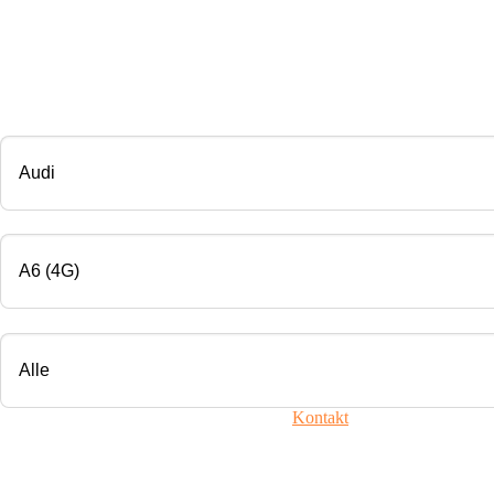
CHIP TUNING
Marke
Modell
Motorisierung
Ihr Fahrzeug ist nicht dabei? Nehmen Sie
Kontakt
mit uns auf!