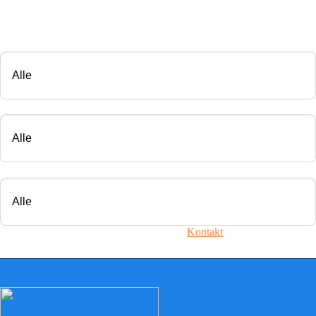
CHIP TUNING
Marke
Modell
Motorisierung
Ihr Fahrzeug ist nicht dabei? Nehmen Sie
Kontakt
mit uns auf!