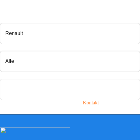
CHIP TUNING
Marke
Modell
Motorisierung
Ihr Fahrzeug ist nicht dabei? Nehmen Sie
Kontakt
mit uns auf!