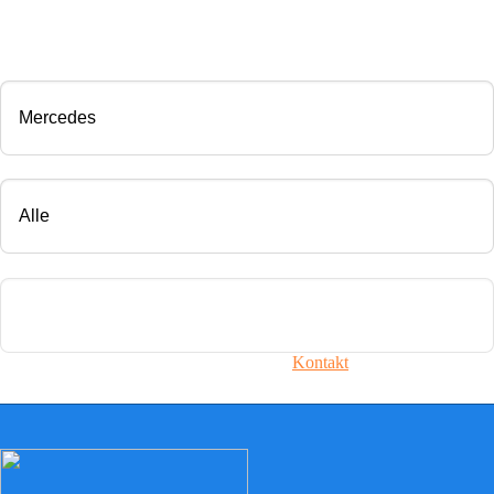
CHIP TUNING
Marke
Modell
Motorisierung
Ihr Fahrzeug ist nicht dabei? Nehmen Sie
Kontakt
mit uns auf!