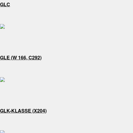
GLC
GLE (W 166, C292)
GLK-KLASSE (X204)