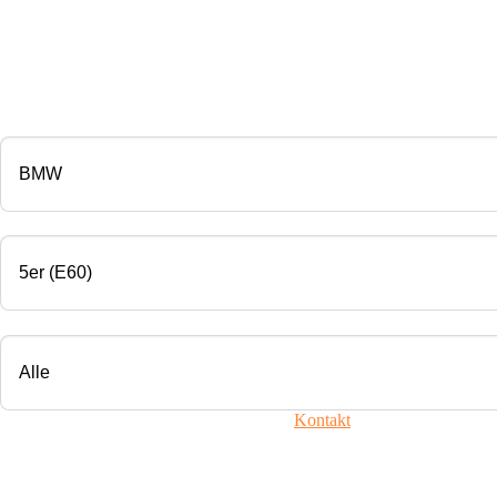
CHIP TUNING
Marke
Modell
Motorisierung
Ihr Fahrzeug ist nicht dabei? Nehmen Sie
Kontakt
mit uns auf!