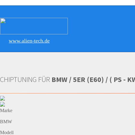
www.alien-tech.de
CHIPTUNING FÜR
BMW / 5ER (E60) / ( PS - K
Marke
BMW
Modell