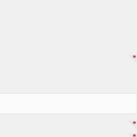
*
*
*