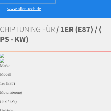
www.alien-tech.de
CHIPTUNING FÜR
/ 1ER (E87) / (
PS - KW)
Marke
Modell
1er (E87)
Motorisierung
( PS / kW)
Getriebe