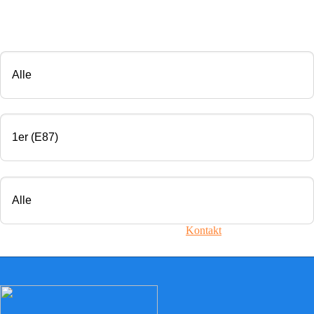
CHIP TUNING
Marke
Modell
Motorisierung
Ihr Fahrzeug ist nicht dabei? Nehmen Sie
Kontakt
mit uns auf!