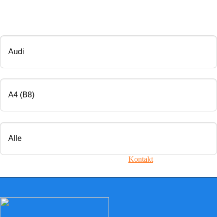
CHIP TUNING
Marke
Modell
Motorisierung
Ihr Fahrzeug ist nicht dabei? Nehmen Sie
Kontakt
mit uns auf!